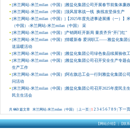
米兰网站-米兰milan（中国）
雅盐化集团公司开展春节前集体廉
[
]
米兰网站-米兰milan（中国）
顶风冒寒战一线 换线攻坚保生产
[
]
米兰网站-米兰milan（中国）
【2025年度先进事迹展播（一）】米兰
[
]
（中国）-米兰网站-米兰milan（中国） 采
米兰网站-米兰milan（中国）
产销两旺开新局 量质齐升“开门红”
[
]
米兰网站-米兰milan（中国）
情暖新春 爱润职工——雅盐化集团
[
]
送温暖活动
米兰网站-米兰milan（中国）
雅盐化集团公司绿色食品续展验收
[
]
米兰网站-米兰milan（中国）
雅盐化集团公司召开安全生产专题
[
]
生产工作
米兰网站-米兰milan（中国）
阿右旗总工会一行到雅盐化集团公司
[
]
问活动
米兰网站-米兰milan（中国）
雅盐化集团公司召开2025年度民主
[
]
民主生活会
2
3
4
5
6
7
8
9
下一
共
663
篇文章 米兰网站-米兰milan（中国） | 上一页 |
1
|
【网站介绍】
|
【联系