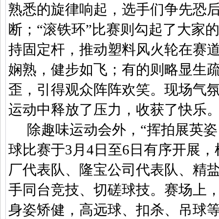
熟悉的旋律响起，选手们争先恐
断；“滚铁环”比赛则勾起了大家
持固定杆，推动塑料风火轮在赛
娴熟，健步如飞；有的则略显生
歪，引得观众阵阵欢笑。现场气
运动中释放了压力，收获了快乐
除趣味运动会外，“挥拍展英姿
球比赛于
3
月
4
日至
6
日有序开展，
厂代表队、隆宝公司代表队、精
手同台竞技、切磋球技。赛场上
身姿矫健，高远球、扣杀、吊球