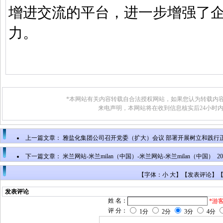
增进交流的平台，进一步增强了
力。
*本网站有关内容转载自合法授权网站，如果您认为转载内容
来电声明，本网站将在收到信息核实后24小时
上一篇文章：
雅盐化集团公司召开党委（扩大）会议 部署开展树立和践行
下一篇文章：
米兰网站-米兰milan（中国）-米兰网站-米兰milan（中国
会顺利召开
【字体：小 大】【
发表评论
】
发表评论
姓 名：
*游
评 分：
1分
2分
3分
4分