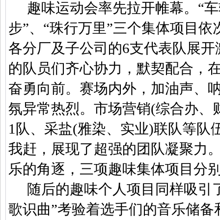
趣味运动会率先拉开帷幕。“车
步”、“珠行万里”三个集体项目
各分厂及子公司的
6
支代表队展开
的队员们齐心协力，默契配合，在
奋勇向前。赛场内外，加油声、
氛异常热烈。市场营销
(
综合办、
1
队、采盐
(
雅染、实业
)
联队等队
我赶，展现了超强的团队凝聚力
乐的角逐，三项趣味集体项目分
随后的趣味个人项目同样吸引
歌识曲”考验着选手们的音乐储备