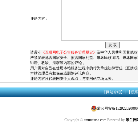
评论内容：
请遵守
《互联网电子公告服务管理规定》
及中华人民共和国其他各
严禁发表危害国家安全、损害国家利益、破坏民族团结、破坏国家
诽谤、教唆、淫秽等内容的评论 。
用户需对自己在使用本站服务过程中的行为承担法律责任（直接或
本站管理员有权保留或删除评论内容。
评论内容只代表网友个人观点，与本网站立场无关。
【网站介绍】
|
【联系
蒙公网安备152922020000
Copyright ©
emmetiusa.com
Powered by
米兰网站