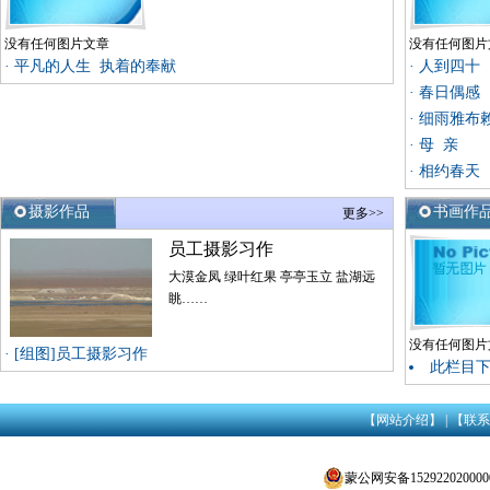
没有任何图片文章
没有任何图片
·
平凡的人生 执着的奉献
·
人到四十
·
春日偶感
·
细雨雅布
·
母 亲
·
相约春天
摄影作品
书画作
更多>>
员工摄影习作
大漠金凤 绿叶红果 亭亭玉立 盐湖远
眺……
没有任何图片
·
[组图]
员工摄影习作
此栏目
【网站介绍】
|
【联系
蒙公网安备152922020000