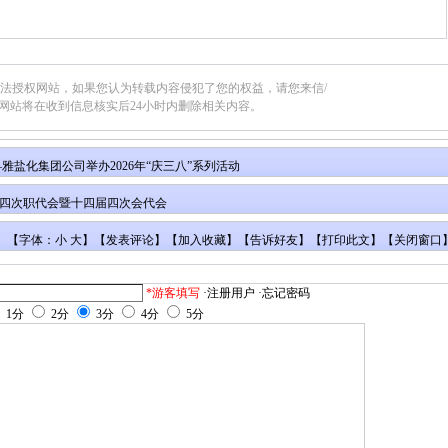
合法授权网站，如果您认为转载内容侵犯了您的权益，请您来信/
网站将在收到信息核实后24小时内删除相关内容。
雅盐化集团公司举办2026年“庆三八”系列活动
四次职代会暨十四届四次会代会
【字体：小 大】【
发表评论
】【
加入收藏
】【
告诉好友
】【
打印此文
】【
关闭窗口
*游客填写
·注册用户
·忘记密码
1分
2分
3分
4分
5分