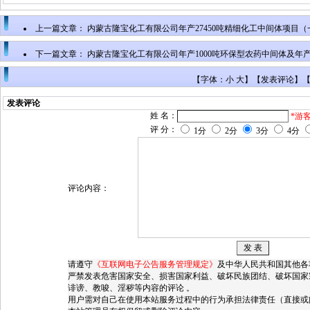
上一篇文章：
内蒙古隆宝化工有限公司年产27450吨精细化工中间体项目
下一篇文章：
内蒙古隆宝化工有限公司年产1000吨环保型农药中间体及年产10
还原橙RK、300吨橄榄T生产项目环境影响评价公众参与第一次公示
【字体：小 大】【
发表评论
】
发表评论
姓 名：
*游
评 分：
1分
2分
3分
4分
评论内容：
请遵守
《互联网电子公告服务管理规定》
及中华人民共和国其他各
严禁发表危害国家安全、损害国家利益、破坏民族团结、破坏国家
诽谤、教唆、淫秽等内容的评论 。
用户需对自己在使用本站服务过程中的行为承担法律责任（直接或