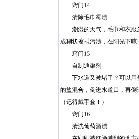
窍门
14
清除毛巾霉渍
潮湿的天气，毛巾和衣服
成糊状擦拭污渍，在阳光下晾
窍门
15
自制通渠剂
下水道又被堵了？可以用
的盐混合，倒进水道口，再倒
（记得戴手套！）
窍门
16
清洗葡萄酒渍
在刚刚被红酒溅到的地方