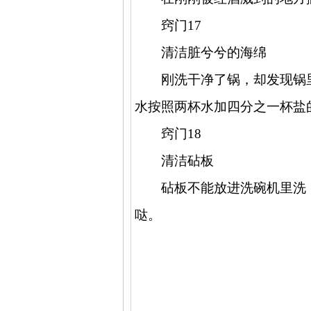
窍门
17
清洁脏兮兮的海绵
刚洗干净了锅，却发现锅
水按照两杯水加四分之一杯盐
窍门
18
清洁砧板
砧板不能放进洗碗机里洗
哒。