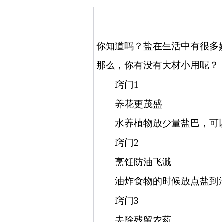
你知道吗？盐在生活中有很多
那么，你有没有大材小用呢？
窍门
1
养花更茂盛
水养植物放少量盐巴，可
窍门
2
烹饪防油飞溅
油炸食物的时候放点盐到
窍门
3
去除残留农药