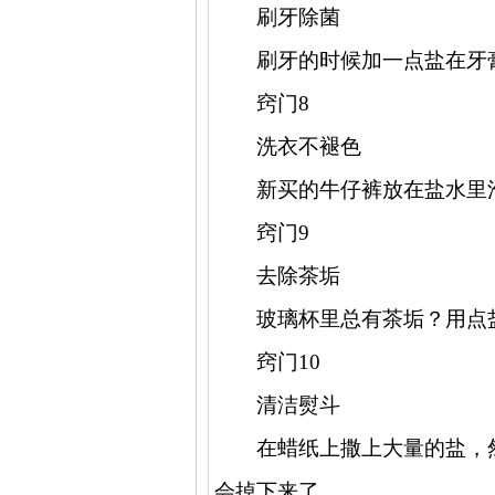
刷牙除菌
刷牙的时候加一点盐在牙
窍门
8
洗衣不褪色
新买的牛仔裤放在盐水里
窍门
9
去除茶垢
玻璃杯里总有茶垢？用点
窍门
10
清洁熨斗
在蜡纸上撒上大量的盐，
会掉下来了。