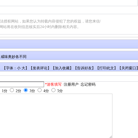
合法授权网站，如果您认为转载内容侵犯了您的权益，请您来信/
网站将在收到信息核实后24小时内删除相关内容。
 咸味奥妙各不同
【字体：小 大】【
发表评论
】【
加入收藏
】【
告诉好友
】【
打印此文
】【
关闭窗口
*游客填写
·注册用户
·忘记密码
1分
2分
3分
4分
5分