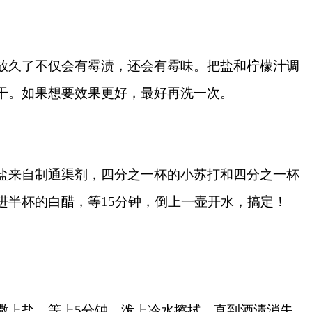
放久了不仅会有霉渍，还会有霉味。把盐和柠檬汁调
干。如果想要效果更好，最好再洗一次。
盐来自制通渠剂，四分之一杯的小苏打和四分之一杯
进半杯的白醋，等
15
分钟，倒上一壶开水，搞定！
撒上盐，等上
5
分钟，泼上冷水擦拭，直到酒渍消失。