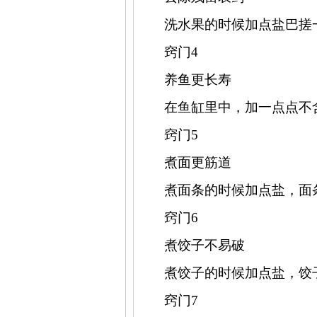
洗水果的时候加点盐巴搓
窍门
4
养鱼更长寿
在鱼缸里中，加一点点不
窍门
5
煮面更筋道
煮面条的时候加点盐，面
窍门
6
煮饺子不易破
煮饺子的时候加点盐，饺
窍门
7