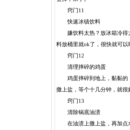
窍门
11
快速冰镇饮料
嫌饮料太热？放冰箱冷得
料放桶里就
ok
了，很快就可以
窍门
12
清理摔碎的鸡蛋
鸡蛋摔碎到地上，黏黏的
撒上盐，等个十几分钟，就很
窍门
13
清除锅底油渍
在油渍上撒上盐，再加点